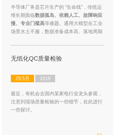
半导体厂务是芯片生产的 “生命线”，传统运
维长期面临
数据孤岛、依赖人工、故障响应
慢、专业门槛高
等难题。通用大模型在工业
场景水土不服，数据准备成本高、落地周期
长。我们依托成熟底座，打造
半导体厂务专
属行业大模型
，以
模数共振
实现数据与模型
双向赋能，为厂务智能运维提供低成本、高
无纸化QC质量检验
落地的解决方案。
29,5月
2019
最近，有机会去国内某家电行业龙头参观，
注意到现场质量检验的一些细节，在此进行
一些探讨。