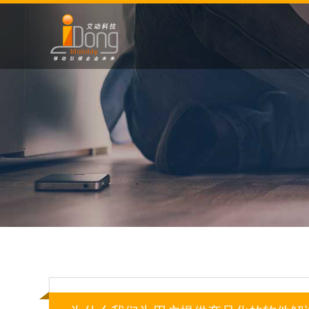
跳
过
引
导