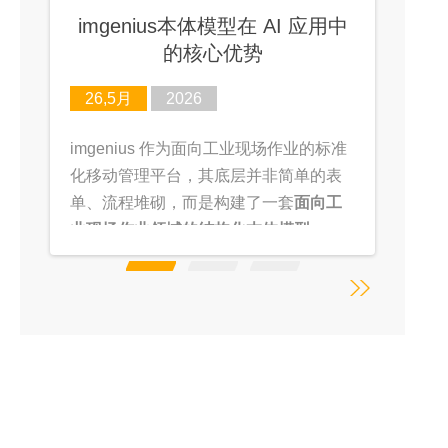
无纸化QC质量检验
半导体厂务智能运维大模型：模
imgenius本体模型在 AI 应用中
数共振重构芯片厂运维新范式
的核心优势
26,5月
19,5月
29,5月
2026
2026
2019
imgenius 作为面向工业现场作业的标准
半导体厂务是芯片生产的 “生命线”，传
最近，有机会去国内某家电行业龙头参
化移动管理平台，其底层并非简单的表
统运维长期面临
观，注意到现场质量检验的一些细节，
数据孤岛、依赖人工、
单、流程堆砌，而是构建了一套
故障响应慢、专业门槛高
在此进行一些探讨。
等难题。通用
面向工
业现场作业领域的结构化本体模型
大模型在工业场景水土不服，数据准备
（Ontology Model）
成本高、落地周期长。我们依托成熟底
。
座，打造
半导体厂务专属行业大模型
，
以
模数共振
实现数据与模型双向赋能，
为厂务智能运维提供低成本、高落地的
解决方案。