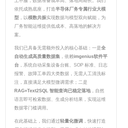
土不服，数据准备成本高、落地周期长。我们
依托成熟底座，打造
半导体厂务专属行业大模
型
，以
模数共振
实现数据与模型双向赋能，为
厂务智能运维提供低成本、高落地的解决方
案。
我们已具备无需额外投入的核心基础：一是
全
自动生成高质量数据集
，依赖
imgenius
软件平
台
，系统自动采集设备台账、SOP 标准、日志
报警、故障工单四大类数据，无需人工清洗标
注，直接满足大模型微调需求；二是
RAG+Text2SQL
智能查询已稳定落地
，自然
语言即可检索数据、生成分析结果，实现运维
数据零门槛调用。
在此基础上，我们通过
轻量化微调
，快速打造