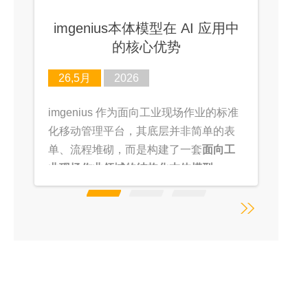
无纸化QC质量检验
半导体厂务智能运维大模型：模
imgenius本体模型在 AI 应用中
数共振重构芯片厂运维新范式
的核心优势
26,5月
19,5月
29,5月
2026
2026
2019
imgenius 作为面向工业现场作业的标准
半导体厂务是芯片生产的 “生命线”，传
最近，有机会去国内某家电行业龙头参
化移动管理平台，其底层并非简单的表
统运维长期面临
观，注意到现场质量检验的一些细节，
数据孤岛、依赖人工、
单、流程堆砌，而是构建了一套
故障响应慢、专业门槛高
在此进行一些探讨。
等难题。通用
面向工
业现场作业领域的结构化本体模型
大模型在工业场景水土不服，数据准备
（Ontology Model）
成本高、落地周期长。我们依托成熟底
。
座，打造
半导体厂务专属行业大模型
，
以
模数共振
实现数据与模型双向赋能，
为厂务智能运维提供低成本、高落地的
解决方案。