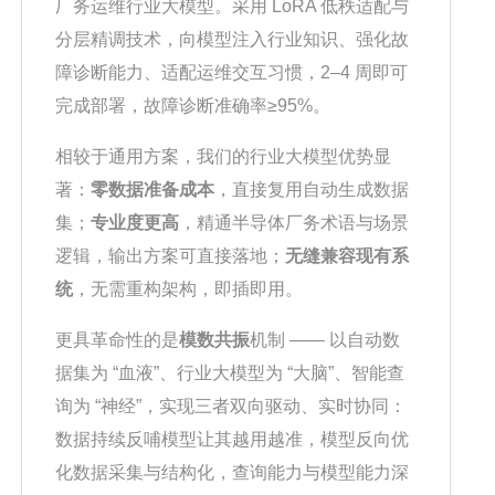
厂务运维行业大模型。采用 LoRA 低秩适配与
分层精调技术，向模型注入行业知识、强化故
障诊断能力、适配运维交互习惯，2–4 周即可
完成部署，故障诊断准确率≥95%。
相较于通用方案，我们的行业大模型优势显
著：
零数据准备成本
，直接复用自动生成数据
集；
专业度更高
，精通半导体厂务术语与场景
逻辑，输出方案可直接落地；
无缝兼容现有系
统
，无需重构架构，即插即用。
更具革命性的是
模数共振
机制 —— 以自动数
据集为 “血液”、行业大模型为 “大脑”、智能查
询为 “神经”，实现三者双向驱动、实时协同：
数据持续反哺模型让其越用越准，模型反向优
化数据采集与结构化，查询能力与模型能力深