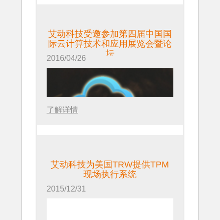
何影响及塑造不同行业未来的发展，
同时有来自全国各地的行业专家分享
艾动科技受邀参加第四届中国国
业内最新发展趋势、技术变革和行业
际云计算技术和应用展览会暨论
最佳实践案例。
坛
2016/04/26
了解详情
2016.4.14日，艾动科技创始人之
一、技术总监洪志兵先生代表艾动科
艾动科技为美国TRW提供TPM
现场执行系统
技参加在北京国际会议中心举办第四
届中国国际云计算技术和应用展览会
2015/12/31
暨论坛活动，本次活动围绕云计算技
术、物联网、大数据技术及应用、智