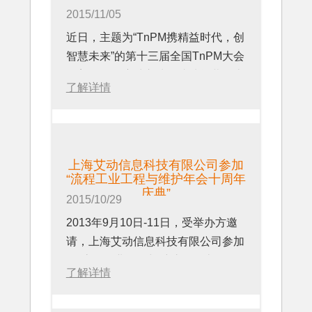
2015/11/05
近日，艾动科技应邀出席由美国斑马
近日，主题为“TnPM携精益时代，创
技术有限公司（Zebra
智慧未来”的第十三届全国TnPM大会
Technologies）在香港举办的“2015
在美丽的海滨城市珠海成功闭幕，上
了解详情
年亚太区App论坛
海艾动科技作为演讲嘉宾及参展商与
（APAC APPFORUM）活动”。
来自全国各地的石化、汽车、电子、
电器、港口、制药、食品、烟草、轨
道交通等行业400多名企业代表一起
上海艾动信息科技有限公司参加
共享此次盛会。
“流程工业工程与维护年会十周年
庆典”
2015/10/29
2013年9月10日-11日，受举办方邀
请，上海艾动信息科技有限公司参加
了“流程工业工程与维护年会十周年
了解详情
庆典”。本届大会不仅包含专业的工
程维护案例与经验分享，更拥有新的