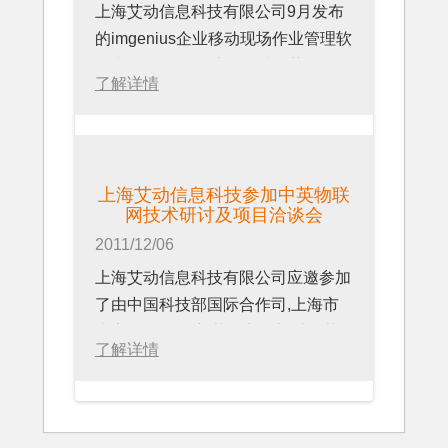
维修的工作等等。
上海艾动信息科技有限公司9月发布
商-博太科电气（上海）有限公司总
的imgenius企业移动现场作业管理软
经理唐军总结说，“上海艾动信息科
李总表示：上海艾动公司提供的这一
件和im移动工作站软件近日获得软件
技有限公司开发的企业移动现场作业
了解详情
套解决方案很好的解决了以上问题，
产品登记。其中imgenius企业移动现
管理系统，极大地拓宽的移动手持终
对现场的作业既做到了人员的管理，
场作业管理软件的证书编号为沪
端的应用范畴和应用领域，我们要以
更体现了真正的现场作业管理，将标
DGY-2011-2183，im移动工作站的
此为契机，抓住机遇，通过良好的合
准化的作业落实到真正的现场作业
证书编号为沪DGY-2011-2184。该
作，来开拓更为广阔的领域和市
中。规避了因现场作业人员的误操作
上海艾动信息科技参加中英物联
登记证书均由上海市经济和信息化委
场。”
网技术研讨及项目洽谈会
而带来的风险。基于现场真实数据的
员会于2011年11月10日颁发。
上海艾动信息科技有限公司COO唐
2011/12/06
采集和分析管理，将给企业在后续的
及对此极为赞同，表示说，“我们希
决策带来极大的便利。
上海艾动信息科技有限公司应邀参加
望通过双方的平台，来搭建一个更为
了由中国科技部国际合作司,上海市
广阔的空间，给大家提供更多的选择
在现场交流中，上海艾动公司COO
嘉定区人民政府,英国贸工部以及英
和方案，以此促进双方更好的发展与
了解详情
唐及表示：目前化工现场的作业管理
国驻华大使馆主办的中英物联网技术
合作！”
基本还处于传统的翻牌或者电子巡检
研讨及项目洽谈会。会议由上海技术
会议期间，气氛热烈融洽。会后，双
等，化工现场作业迫切需要有基于真
交易所和上海菊园经济发展中心承
方进行了更加深入的交流。双方希望
实现场数据管理和分析的的系统，用
办，有来自中英双方的政府，企业及
以此为契机，为双方在将来开展更紧