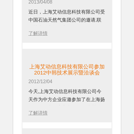
2013/04/08
成特色的企业安全文化，进而提高了
于1972年，总部位于德国沃尔多夫
近日，上海艾动信息科技有限公司受
企业的经营业绩和可持续发展能力。
市，在全球拥有6万多名员工，遍布
中国石油天然气集团公司的邀请,联
我们在会上与各与会代表分享了该系
全球130个国家，并拥有覆盖全球
合博太科电气（上海）有限公司,在
统日常应用的经验。对该系统如何在
11,500家企业的合作伙伴网络。作为
了解详情
中石油总部大厦进行了关于现场作业
现场管理中对安全、设备、SOP的执
全球领先的企业管理软件解决方案提
管理解决方案的交流。上海艾动信息
行、作业质量评估、人员等的管理作
供商，SAP帮助各行业不同规模的企
科技有限公司COO唐及在交流会上
了详细的探讨。
业实现卓越运营。* 从企业后台到公
进行了移动现场作业管理系统的演示
化工区相关领导最后表示要将交流的
司决策层、从工厂仓库到商铺店面、
上海艾动信息科技有限公司参加
和详细的讲解，与参会的中石油信息
经验积极运用于日常安全管理工作；
从电脑桌面到移动终端—SAP 助力
2012中韩技术展示暨洽谈会
管理部及下属企业代表进行了热烈的
做好精细化管理，提高企业安全管理
用户和企业高效协作，获取商业洞
2012/12/04
讨论和互动，并详细讨论了如何加强
水平；克服麻痹松懈思想，做到警钟
见，并从竞争中脱颖而出。SAP的软
今天,上海艾动信息科技有限公司今
现场操作规程管理和人员定位等对方
长鸣，坚决杜绝各类事故，确保石化
件和服务能够帮助客户实现盈利性的
天作为中方企业应邀参加了在上海扬
感兴趣的问题。本次交流，上海艾动
开发区安全生产工作持续稳定。
运营，不断提升应变能力，实现可持
子江万丽大酒店举办的2012中韩技
信息科技有限公司充分展示了他们对
关于宁波石化经济技术开发区：
续的增长。全球188个国家的
了解详情
术展示暨洽谈会。
现场作业管理创新模式的理解和产
宁波化工区经国务院批准，于2010
232,000家客户正在从SAP解决方案
为落实《中韩技术交流合作谅解备忘
品，并与中石油深入交流了项目实施
年12月30日正式升格为国家级经济
中获益, 其中包括财富500强80%的
录》，加强中韩双方的技术交流与合
的经验。