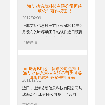
得，是符合国家鼓励自主知识产权产
是否符合标准等）
音，从而更好地满足客户的需求”。
万元。依托雄厚的技术实力与丰富的
上海艾动信息科技有限公司再获
品开发的结果，并能使我们享受到
2、现场作业必要数据的记录（比如
第八届流程工业工程与维护年会，由
管理经验，公司目前已具备年交付
一项软件著作权证书
《鼓励软件产业和集成电路产业发展
压力、温度、震动、可燃气体检测
众多知名供应商赞助，捷培森集团承
12000套以上精装修房的施工能力，
2012/02/09
的若干政策》规定的一些优惠政策。
等）
办，将于2012年9月19日 - 20日在上
具备同时施工的套数不低于10000
上海艾动信息科技有限公司2011年9
这是对开业不到两年的我们公司的极
3、现场拍照记录（比如泄露位置、
海万豪虹桥大酒店举行。
套，同时管理的工程可达20个以上。
月发布的im移动工作站软件近日获得
大鼓舞，证明我们选择自主知识产权
表面腐蚀状态等）
关于流程工业工程与维护年会，参见
至2012年初，公司业务已拓展至深
软件著作权证书。该证书登记号为
产品开发的路是正确的”。
4、应对现场紧急状况时对现场人员
www.pecongress.com
圳、广州、中山、佛山、珠海、东
了解详情
2012SR006560。
关于软件企业
应急预案的及时提醒（比如标准化操
关于上海艾动信息科技有限公司
莞、顺德、长沙、成都、重庆、北
上海艾动信息科技有限公司首席运营
软件企业指以计算机软件开发生产、
作的提醒、危险情况的处理预案等）
上海艾动信息科技有限公司是专注于
京、西安、南京、青岛、扬州、威
官唐及先生说，“该项著作权证书的
系统集成、应用服务和其他相应技术
5、现场标准化作业的管理与落实
企业移动运营管理解决方案的一家高
海、昆明等全国17个主流城市，并成
取得，是对艾动科技开发团队成果的
服务为其经营业务和主要经营收入，
（SOP管理）
科技企业，其主营业务是以公司自主
功为万科、中海、金地、龙湖、招
im珠海BP化工有限公司选择上
肯定,我们在公司成立的一年之内,即
具有一种以上由本企业开发或由本企
6、设备维修电子化档案的建立及维
知识产权的软件产品为核心，为客户
海艾动信息科技有限公司为其提
商、佳兆业、力迅、深业、高新、亿
取得了两项软件著作权和两项软件产
业拥有知识产权的软件产品，或者提
供现场移动巡检管理系统
修数据的分析（比如针对收集的数据
交付最终解决方案，并逐步发展成为
城、旭辉等知名地产公司长期提供大
2011/12/31
品登记,这是符合艾动科技打造以自
供通过资质等级认定的计算机信息系
进行的趋势图绘制及分析原因）
主流的移动企业应用平台的综合业务
规模的批量精装房设计施工服务。
近日，上海艾动信息科技有限公司与
主知识产权为核心竞争力的公司愿景
统集成等技术服务的企业。
7、对现场作业人员的考核（比如
运营商，以im云平台为客户提供企业
珠海BP化工有限公司签订了合同，
的，我们希望开发团队能够在2012
KPI的分析、人员绩效考核等）
移动运营管理服务。更多内容，参见
更多内容，参见：
将为客户提供一套现场移动巡检管理
年获得更多的软件著作权。”
www.idongmobility.com
了解详情