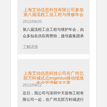
技术开发区，定名为宁波石化经济技
企业及85%最有价值的品牌。更多内
作，2012年12月4日，由中国商务
上海艾动信息科技有限公司COO唐
术开发区。
容，参见
www.sap.com
上海艾动信息科技有限公司参加
部、韩国知识经济部主办的“2012中
及表示说，“通过这次交流，我们与
宁波石化经济技术开发区地处杭州湾
关于上海艾动信息科技有限公司
第八届流程工业工程与维修年会
韩技术展示暨洽谈会”在上海成功举
世界上最大的石油化工企业互相增进
南岸，是宁波市唯一的专业石油化学
上海艾动信息科技有限公司是专注于
2012/09/20
办。此活动由中国机电产品进出口商
了了解，并有希望在后续展开实质性
工业园区，总体规划面积为56.22平
企业移动运营管理解决方案的一家高
第八届流程工业工程与维护年会，由
会、韩国产业技术振兴院、上海市国
的合作。”
方公里。园区内有全国最大的镇海液
科技企业，其主营业务是以公司自主
众多知名供应商赞助，捷培森集团承
际技术进出口促进中心联合承办。活
关于中国石油天然气集团公司
体化工码头，年吞吐能力超500万
知识产权的软件产品为核心，为客户
办，于2012年9月19日 - 20日在上海
动同时也得到了上海市商务委员会、
中国石油天然气集团公司（简称中国
吨；有全国最大的炼化企业――镇海
交付最终解决方案，并逐步发展成为
了解详情
中山公园龙之梦万丽大酒店举行。应
浙江省商务厅、江苏省商务厅，以及
石油集团）是一家集油气勘探开发、
炼化, 具有年炼油2500万吨和乙烯
主流的移动企业应用平台的综合业务
举办方邀请，上海艾动信息科技有限
韩国驻上海总领事馆的支持。商务部
炼油化工、油品销售、油气储运、石
100万生产能力。
运营商，以im云平台为客户提供企业
公司参加了第八届流程工业工程与维
服务贸易司副巡视员李元、韩国知识
油贸易、工程技术服务和石油装备制
更多内容，参见：
移动运营管理服务。更多内容，参见
护年会，针对流程型工业行业，展示
经济部经济自由区区域企划团长金成
造于一体的综合性能源公司。2011
http://www.chemzone.net/
www.idongmobility.com
上海艾动信息科技公司在广州北
了新一代的现场作业管理解决方案。
珍、中国机电产品进出口商会副会长
年在世界50家大石油公司中排名第5
部万科城试点imgenius移动现场
在展示的过程中，众多嘉宾来到展台
石永红、韩国产业技术振兴院本部长
作业管理解决方案
位。更多内容，参见
2012/09/12
前与我们进行了热烈的讨论。就如何
崔炳旭、上海市国际技术进出口促进
www.cnpc.com.cn
近日，我公司与深圳中天装饰工程有
使用新一代的现场作业管理解决方案
中心主任助理余如鹤、韩国驻上海总
关于上海艾动信息科技有限公司
限公司一起，在广州北部万科城进行
来处理移动现场的问题充分交流了意
领馆李康国副总领事等嘉宾出席开幕
上海艾动信息科技有限公司是专注于
了楼盘精装修施工现场管理项目的试
见。针对众多嘉宾中提到的现场管理