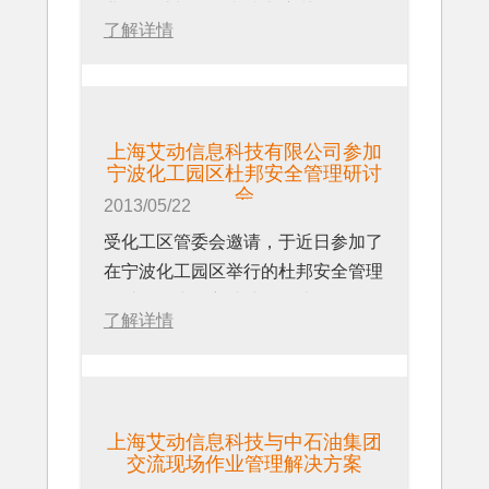
业激励计划论坛和技术培训。
商看到了imgenius这样的解决方案的
等）无法得到有效执行的问题；
了解详情
由世界上最大的管理软件公司SAP举
优势。我们将利用这样的机会，与摩
比如现场控制难、数据共享不及时的
办的本次论坛，旨在与全球的创业者
托罗拉及其渠道保持紧密的合作关
问题
分享SAP公司40年的专业经验和创
系，争取为双方的合作能够带来一个
业激情，并立足于切实帮助中国初创
新面貌”，上海艾动信息科技有限公
上海艾动信息科技有限公司参加
企业利用业内最领先的内存计算数据
司CEO文昊评价说。
宁波化工园区杜邦安全管理研讨
平台SAP HANA进行创新，全程支
会
2013/05/22
持开发，部署和推广新一代创新型应
受化工区管委会邀请，于近日参加了
用。会上，上海艾动信息科技有限公
在宁波化工园区举行的杜邦安全管理
司CEO文昊还向大家简要介绍了公
研讨会。来自宁波地区石油、化工等
司的产品和发展方向，并希望在新的
了解详情
行业的企业出席了研讨会。
产品和平台上来评估SAP HANA的
会上，着重讨论了化工现场安全生产
适用性。同时，公司的开发团队还积
管理的各项举措，以及如何形成了一
极参加了技术培训，更加深入地了解
整套有效的安全管理体系和管理办
了SAP HANA的产品和应用强项。
上海艾动信息科技与中石油集团
法，促进企业在领导、组织以及操作
关于SAP
交流现场作业管理解决方案
等不同层面强化行为安全管理，并形
SAP公司（纽交所代码：SAP）成立