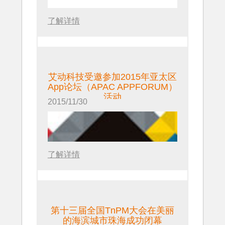
慧城市等主题举办多场论坛，从探讨
了解详情
行业发展趋势、推动行业应用落地、
关注行业技术焦点出发，邀请众多业
界著名专家、龙头企业、专业观众互
动交流，共同探讨产业发展热点问
题。
艾动科技受邀参加2015年亚太区
App论坛（APAC APPFORUM）
。
活动
2015/11/30
近日，美国TRW汽车集团天合汽车
科技（上海）有限公司选择了艾动科
技的移动现场作业管理解决方案作为
了解详情
TPM现场执行系统的信息化平台，推
进建设标准化现场作业管理的标杆工
厂。
第十三届全国TnPM大会在美丽
的海滨城市珠海成功闭幕