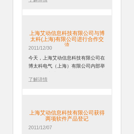
http://www.szztzs.com
系统。这套系统使用最高端的防爆型
上海艾动信息科技有限公司已经在
基于以上的一些应用，瑞福特公
手持终端，帮助珠海BP化工有限公
2011年4月取得了imgenius企业移动
司总经理李总表示：需要有这么一套
关于上海艾动信息科技有限公司
司建设一套服务与操作和检修以及智
现场作业管理软件的著作权证书。
系统来满足以上的需求。公司现有一
上海艾动信息科技有限公司是专注于
能管理部门的现场数据平台，为提高
套电子巡更系统，但是在实际的使用
企业移动运营管理解决方案的一家高
上海艾动信息科技有限公司与博
其设备的可靠性和装置的稳定提供保
当中发现，电子巡更系统只能记录具
太科(上海)有限公司进行合作交
科技企业，其主营业务是以公司自主
证。在项目启动会议上，珠海BP化
流
体时间某人出现在某个位置，看到的
2011/12/30
知识产权的软件产品为核心，为客户
工有限公司的生产总经理黎勇先生
是一些考勤的数据，对于真正需要落
交付最终解决方案，并逐步发展成为
今天，上海艾动信息科技有限公司在
说，“我们希望借助上海艾动信息科
实到具体现场的作业没办法进行有效
主流的移动企业应用平台的综合业务
博太科电气（上海）有限公司内部举
技有限公司在企业移动现场管理系统
的管理。标准化的作业也就无从谈
运营商，以im云平台为客户提供企业
行了产品交流会。上海艾动信息科技
方面的经验，来帮助我们建立这套现
起，制定的标准也只能是基于纸面的
了解详情
移动运营管理服务。
有限公司COO唐及在交流会上进行
场的综合数据平台，从而更好地提高
一些规章制度，没办法落实。基于此
更多内容，参见
了移动现场作业管理系统的演示和详
现场巡检数据的可见性，透明，并促
类的弊端，需要一套切实能够解决现
http://www.idongmobility.com
细的讲解，与参会的博太科各位同事
使检修部门和操作部门协作的更加高
场管理，落实标准化的作业规范，逐
进行了热烈的讨论和互动。加强了双
效”。
步建立现场作业的基础数据库，提升
上海艾动信息科技有限公司获得
方对于企业移动运营管理的认识和理
两项软件产品登记
他们现场管理的水平和管理效率，针
解，有效的促进了双方的后续合作。
对特定的一些设备，进行一些预防性
2011/12/07
会后，作为防爆移动手持终端供应