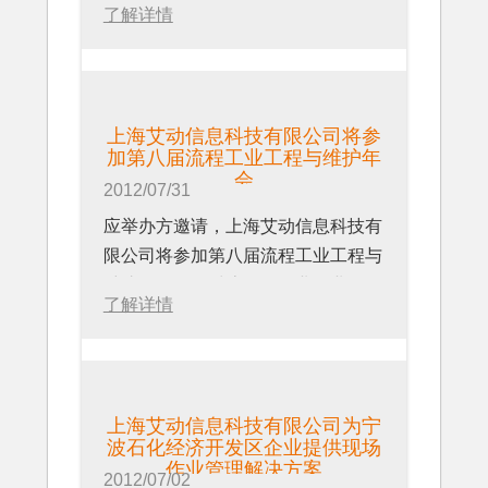
式并分别致辞。中韩双方来自信息和
企业移动运营管理解决方案的一家高
了解详情
点，探索将imgenius移动现场作业管
的重点与难点，期中包括
巡检中的
通讯技术、LED技术、环境技术和生
科技企业，其主营业务是以公司自主
理系统用于建筑施工管理的经验。该
SOP执行
、
可靠性维修的实现
、
预防
物技术等领域的200多名企业家参加
知识产权的软件产品为核心，为客户
系统由PDA和管理软件组成，分别就
性维修的管理、动设备的管理、移动
了开幕式。
交付最终解决方案，并逐步发展成为
精装修过程中的实测实量，关键节点
雇员的管理、SHE管理
等等问题，我
开幕式结束后，韩方企业对信息技
主流的移动企业应用平台的综合业务
上海艾动信息科技有限公司将参
以及观感目测等项目进行了试点。
们的参展人员都进行了耐心的解答，
术、生物技术和3D科技以及LED技
运营商，以im云平台为客户提供企业
加第八届流程工业工程与维护年
并运用我们的解决方案在手持PDA做
会
术、环境技术和新材料技术等进行了
移动运营管理服务。更多内容，参见
2012/07/31
作为一家专业的批量精装修工程公
了详细的演示和讲解。对于在演示中
推介和技术说明，中韩两国与会企业
www.idongmobility.com
应举办方邀请，上海艾动信息科技有
司，深圳中天装饰希望通过提升现场
随手拍随手记、电子交接班日志、
针对上述领域两国各自的产业状况、
限公司将参加第八届流程工业工程与
管理水平，提升施工质量，降低管理
SOP的落实等功能非常欣赏，并对于
政策以及企业间开展合作的建议进行
维护年会，针对流程型工业行业，展
风险。使用我公司的这套系统，将现
该系统在面对复杂繁琐的现场数据中
交流，中方企业就各自感兴趣的问题
了解详情
示新一代的现场作业管理解决方案。
场情况在第一时间能够在全公司共
的分析管理能力，深深折服。纷纷表
进行了提问。
作为中国规模最大、参与者最专业、
享，大幅度地提升了现场管理的规范
示，希望在会后能够与我们进行详细
内容最为深入、信息最前沿、演讲嘉
性以及现场的可见性，使得工程管理
的交流与合作。
韩方技术说明会之后，100余家来自
宾最为资深流程工业峰会，自2006
部门和其它职能部门对现场情况一目
信息和通讯技术、LED技术、环境技
上海艾动信息科技有限公司为宁
年首次落户上海后，已成功举办了6
了然，从而更好地控制质量和进度。
术和生物技术等领域的中国企业同韩
波石化经济开发区企业提供现场
届，共计吸引了来自海内外700多家
作业管理解决方案
方企业就开展合作进行了深入洽谈。
2012/07/02