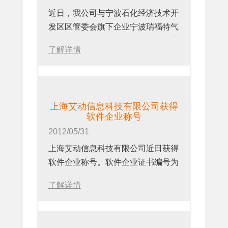
石油化工、气体、化学、冶金、造纸
基于以上现场的试点应用，深圳中天
中韩企业间共举行了200余场次对口
近日，我公司与宁波石化经济技术开
等公司，1500多位资深工程与维护
装饰的张总表示：通过在北部万科城
洽谈，每家韩国企业同中方企业交流
发区区管委会旗下企业宁波瑞福特气
专家、最终决策者的参与。6年的时
的试点，为我们积累了现代化现场管
和洽谈平均达到10场次。中韩双方企
体储运有限公司签订了合同，将为客
间见证了流程工业工程与维护年会的
理手段的经验，为下一步提升公司管
业进行了广泛和深入的交流，展示会
了解详情
户提供一套移动现场作业管理系统。
不断发展与壮大，共有超过90位工程
理水平并进一步扩大公司业绩打下了
达到了预期目的，取得了令人满意的
该系统由防爆手持PDA和管理软件组
总监 / 经理、维修总监 / 经理、项目
基础。下一步，我们将与上海艾动信
成果，部分中国企业家还纷纷表示将
成，为公司建设一套服务与操作和检
总监、运营总监作为演讲嘉宾在这一
息科技加强合作来进一步探讨如何在
继续关注明年的中韩技术展示会。
修以及智能管理部门的现场数据平
中国最大的流程工业工程与维护峰会
全公司的工程中推广以及与公司管理
上海艾动信息科技有限公司CEO文
上海艾动信息科技有限公司获得
台。
上分享自己的宝贵经验与前沿理念。
平台集成的问题。
软件企业称号
昊总结说：“感谢政府各方搭建这样
作为领先的现场作业管理解决方案提
的平台，让我们有充分的交流机会，
2012/05/31
作为一家气体储运公司，需要使用这
供商，上海艾动信息科技有限公司
并能接触到来自韩国的一些高技术和
上海艾动信息科技有限公司近日获得
套系统来管理包括运输管道和厂区设
CEO文昊说，“我们希望借助流程工
关于深圳中天装饰
产品，为中韩双方企业的合作打开了
软件企业称号。软件企业证书编号为
备的现场作业。有以下的实际问题需
业工程与维护年会这个平台，展示我
一扇很好的窗口。这种国际间的交流
沪R-2012-0067,发证机关为上海市经
要解决：
们领先的解决方案和能为流程型工业
深圳市中天装饰工程有限公司成立于
了解详情
扩大了我们的视野，也展示了我们的
济和信息委员会。
带来的价值，尤其是对其工程和维护
2000年9月28日，现具备国家建筑装
产品和技术，为企业寻找更多的合作
上海艾动信息科技有限公司首席运营
1、记录巡检时的现场作业信息（比
管理及操作部门。同时，我们还希望
修装饰专业壹级资质及建筑装饰设计
和解决方案提供了广阔的空间。
官唐及先生说，“软件企业证书的获
如一些操作是否完成、现场设备状态
能够更多地听取来自客户一线的声
乙级资质。注册资本为人民币1000