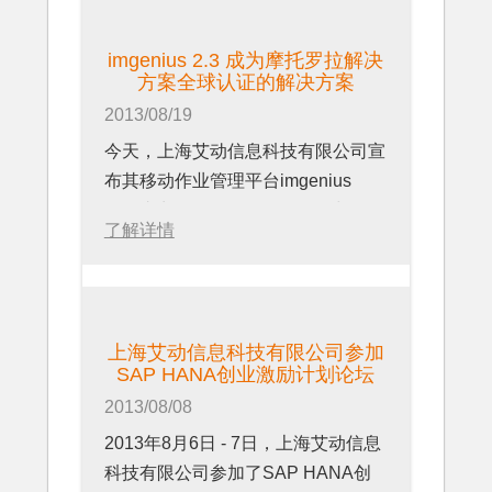
机遇。积累十年之久的经验与资源旨
在为业内专业人士带来目前国内规模
imgenius 2.3 成为摩托罗拉解决
最大、与会者最专业、内容议题最深
方案全球认证的解决方案
入、行业资讯最前沿、演讲嘉宾最资
2013/08/19
深的年度盛会！
今天，上海艾动信息科技有限公司宣
在大会首日，上海艾动首席业务顾问
布其移动作业管理平台imgenius
饶伟及首席运营官唐及针对流程工业
v2.3成为Motorola Solution全球认证
的移动现场作业管理解决方案发表了
了解详情
的解决方案。
深刻的演讲。两位拥有丰富现场维护
由Motorola Solution Center管理的认
经验的演讲者首先分析了流程工业中
证解决方案项目,针对全球优秀的企
遇到的实际问题：
业移动解决方案平台,并经过摩托罗
比如SOP（标准化作业规程）落地困
上海艾动信息科技有限公司参加
拉平台的严格测试,最终才能获得该
难、考核困难的问题；
SAP HANA创业激励计划论坛
项证书。“我们十分骄傲imgenius最
比如现场作业过于依赖操作员的个人
2013/08/08
终能够获得摩托罗拉解决方案的全球
水平及责任心，而无法保证作业质量
2013年8月6日 - 7日，上海艾动信息
认证，这不仅代表了我们产品的一个
的问题；
科技有限公司参加了SAP HANA创
新高度，同时也是摩托罗拉这样的厂
比如基于条件的维护（盘车、换油