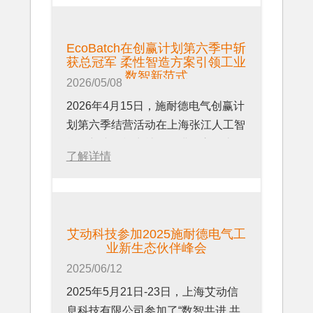
放自动化生态共创，彰显在工业数智
化领域的技术实力与生态价值。
EcoBatch在创赢计划第六季中斩
获总冠军 柔性智造方案引领工业
数智新范式
2026/05/08
2026年4月15日，施耐德电气创赢计
划第六季结营活动在上海张江人工智
能创新小镇模力社区圆满收官。上海
了解详情
艾动信息科技有限公司与施耐德电气
开发自动化（EAE）业务部门联合共
创的柔性操作自由编排系统
EcoBatch获得总冠军。
艾动科技参加2025施耐德电气工
业新生态伙伴峰会
2025/06/12
2025年5月21日-23日，上海艾动信
息科技有限公司参加了“数智共进 共